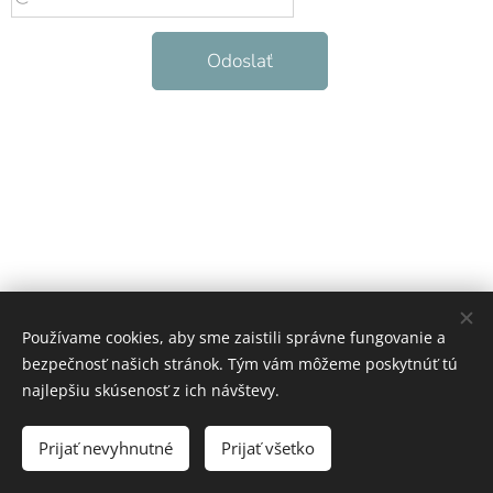
Odoslať
Používame cookies, aby sme zaistili správne fungovanie a
bezpečnosť našich stránok. Tým vám môžeme poskytnúť tú
najlepšiu skúsenosť z ich návštevy.
PED-Čadca,s.r.o.
Prijať nevyhnutné
Prijať všetko
Vytvorené službou
Webnode
Cookies