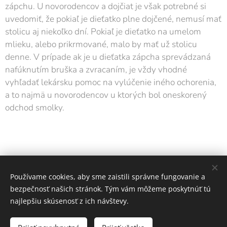
zápchu. U novorodencov a dojčiat je však potrebné si
uvedomiť, že pokiaľ je dieťatko plne dojčené, nemusí mať
stolicu aj niekoľko dní. Pokiaľ je dieťatko na umelom
mlieku, alebo prikrmované, malo by mať už stolicu
denne. V prípade ak je u dieťatka zápcha sprevádzaná
nafúknutím bruška a zvracaním, je vždy vhodné
vyhľadať lekársku pomoc na vylúčenie iného ochorenia,
a to najmä u novorodencov u ktorých bol oneskorený
odchod smolky.
Share
Používame cookies, aby sme zaistili správne fungovanie a
bezpečnosť našich stránok. Tým vám môžeme poskytnúť tú
najlepšiu skúsenosť z ich návštevy.
PED-Čadca,s.r.o.