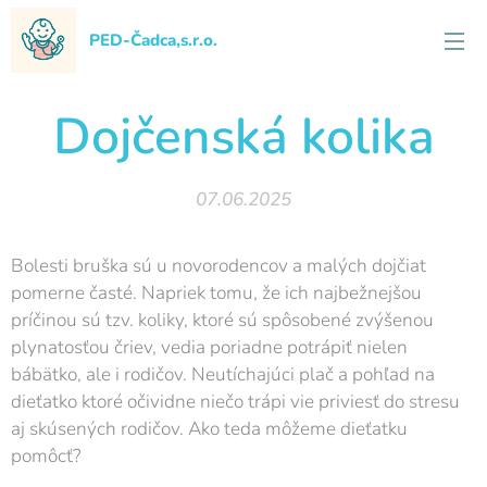
PED-Čadca,s.r.o.
Dojčenská kolika
07.06.2025
Bolesti bruška sú u novorodencov a malých dojčiat
pomerne časté. Napriek tomu, že ich najbežnejšou
príčinou sú tzv. koliky, ktoré sú spôsobené zvýšenou
plynatosťou čriev, vedia poriadne potrápiť nielen
bábätko, ale i rodičov. Neutíchajúci plač a pohľad na
dieťatko ktoré očividne niečo trápi vie priviesť do stresu
aj skúsených rodičov. Ako teda môžeme dieťatku
pomôcť?