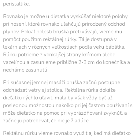
peristaltike.
Rovnako je možné u dieťatka vyskúšať niektoré polohy
pri nosení, ktoré rovnako uľahčujú prirodzený odchod
plynov. Pokiaľ bolesti bruška pretrvávajú, vieme mu
pomôcť použitím rektálnej rúrky. Tá je dostupná v
lekárniach v rôznych veľkostiach podľa veku bábätka.
Rúrku potrieme z vonkajšej strany krémom alebo
vazelínou a zasunieme približne 2-3 cm do konečníka a
necháme zasunutú.
Pri súčasnej jemnej masáži bruška začnú postupne
odchádzať vetry aj stolica. Rektálna rúrka dokáže
dieťatku rýchlo uľaviť, mala by však vždy byť až
poslednou možnosťou nakoľko pri jej častom používaní si
môže dieťatko na pomoc pri vyprázdňovaní zvyknúť, a
začne ju potrebovať, čo nie je žiadúce.
Rektálnu rúrku vieme rovnako využiť aj keď má dieťatko