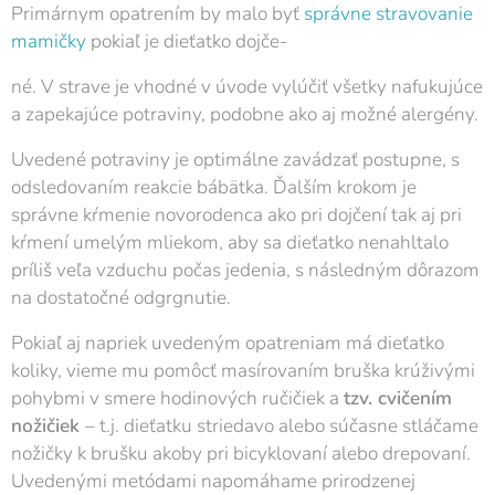
Primárnym opatrením by malo byť
správne stravovanie
mamičky
pokiaľ je dieťatko dojče-
né. V strave je vhodné v úvode vylúčiť všetky nafukujúce
a zapekajúce potraviny, podobne ako aj možné alergény.
Uvedené potraviny je optimálne zavádzať postupne, s
odsledovaním reakcie bábätka. Ďalším krokom je
správne kŕmenie novorodenca ako pri dojčení tak aj pri
kŕmení umelým mliekom, aby sa dieťatko nenahltalo
príliš veľa vzduchu počas jedenia, s následným dôrazom
na dostatočné odgrgnutie.
Pokiaľ aj napriek uvedeným opatreniam má dieťatko
koliky, vieme mu pomôcť masírovaním bruška krúživými
pohybmi v smere hodinových ručičiek a
tzv. cvičením
nožičiek
– t.j. dieťatku striedavo alebo súčasne stláčame
nožičky k brušku akoby pri bicyklovaní alebo drepovaní.
Uvedenými metódami napomáhame prirodzenej